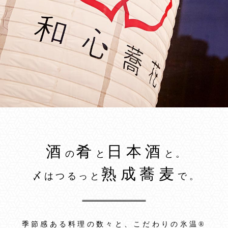
酒
肴
日本酒
の
と
と。
熟成蕎麦
〆はつるっと
で。
季節感ある料理の数々と、こだわりの氷温®