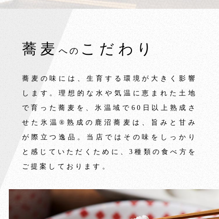
蕎麦
こだわり
への
蕎麦の味には、生育する環境が大きく影響
します。理想的な水や気温に恵まれた土地
で育った蕎麦を、氷温域で60日以上熟成さ
せた氷温®熟成の鹿沼蕎麦は、旨みと甘み
が際立つ逸品。当店ではその味をしっかり
と感じていただくために、3種類の食べ方を
ご提案しております。