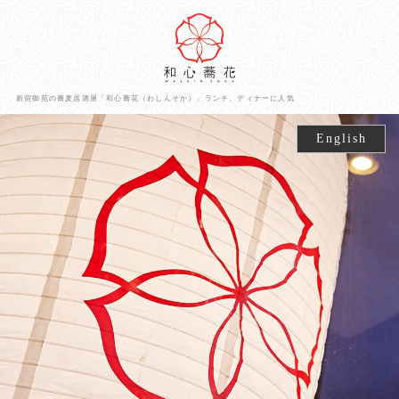
新宿御苑の蕎麦居酒屋「和心蕎花（わしんそか）」ランチ、ディナーに人気
English