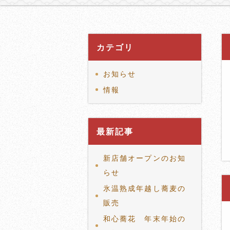
カテゴリ
お知らせ
情報
最新記事
新店舗オープンのお知
らせ
氷温熟成年越し蕎麦の
販売
和心蕎花 年末年始の