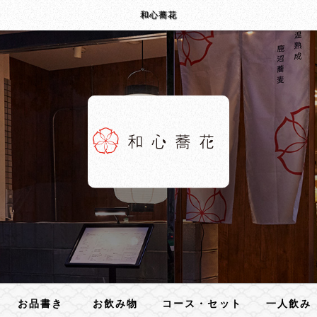
和心蕎花
お品書き
お飲み物
コース・セット
一人飲み