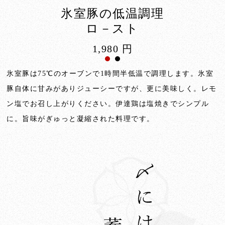
氷室豚の低温調理
ロ－スト
1,980 円
氷室豚は75℃のオーブンで1時間半低温で調理します。氷室
豚自体に甘みがありジューシーですが、更に美味しく。レモ
ン塩でお召し上がりください。伊達鶏は塩焼きでシンプル
に。旨味がぎゅっと凝縮された料理です。